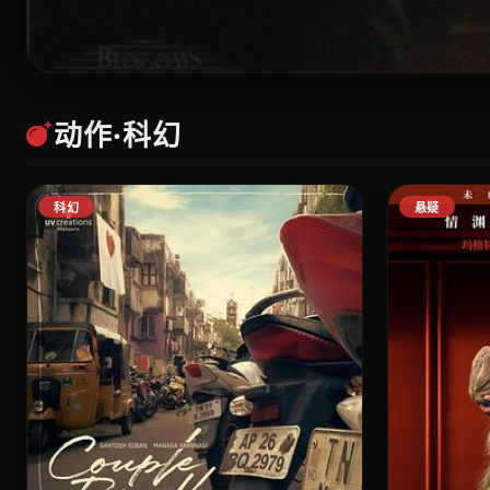
动作·科幻
硬核动作
疾速追杀
4
科幻
悬疑
约翰·威克面对全球最顶尖的杀手，以暴制暴
格斗，血战到底。
立即开战