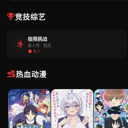
竞技综艺
极限挑战
真人秀 · 竞技
8.7
热血动漫