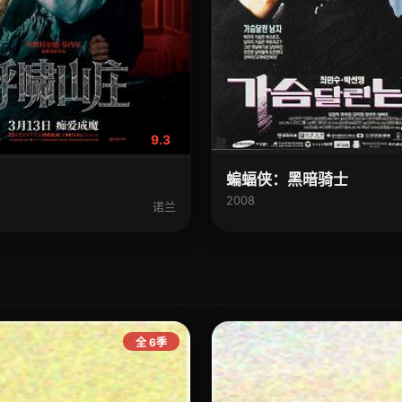
9.3
蝙蝠侠：黑暗骑士
2008
诺兰
全 6季