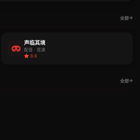
全部
声临其境
配音 · 竞演
8.6
全部