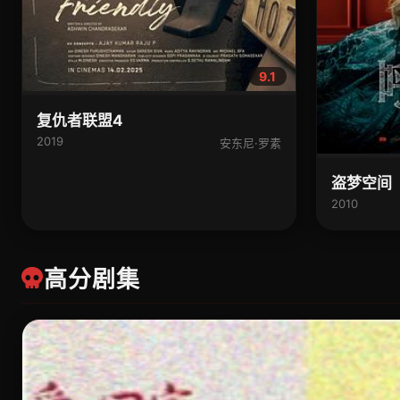
9.1
复仇者联盟4
2019
安东尼·罗素
盗梦空间
2010
高分剧集