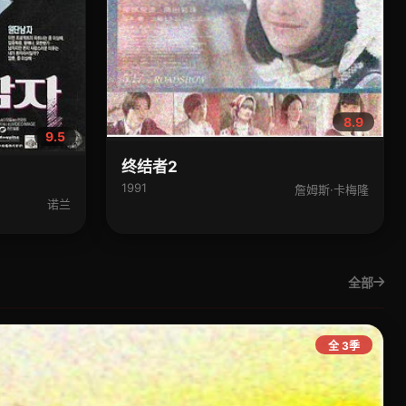
8.9
9.5
终结者2
1991
詹姆斯·卡梅隆
诺兰
全部
全 3季